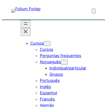
Saltar
para
o
conteúdo
Cursos
Cursos
Perguntas frequentes
Norueguês
Individual/particular
Grupos
Português
Inglês
Espanhol
Francês
Alemão