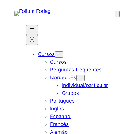
Saltar
para
o
conteúdo
Cursos
Cursos
Perguntas frequentes
Norueguês
Individual/particular
Grupos
Português
Inglês
Espanhol
Francês
Alemão