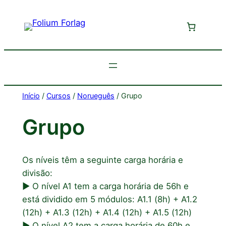
Saltar
para
o
conteúdo
Início
/
Cursos
/
Norueguês
/ Grupo
Grupo
Os níveis têm a seguinte carga horária e
divisão:
► O nível A1 tem a carga horária de 56h e
está dividido em 5 módulos: A1.1 (8h) + A1.2
(12h) + A1.3 (12h) + A1.4 (12h) + A1.5 (12h)
► O nível A2 tem a carga horária de 60h e