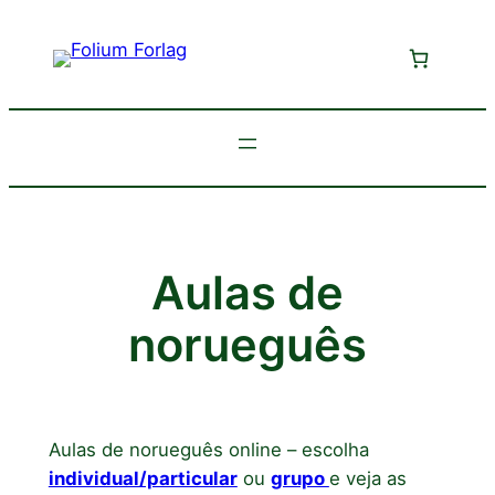
Saltar
para
o
conteúdo
Aulas de
norueguês
Aulas de norueguês online – escolha
individual/particular
ou
grupo
e veja as